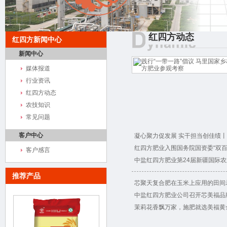
红四方动态
红四方新闻中心
新闻中心
媒体报道
行业资讯
红四方动态
农技知识
常见问题
客户中心
凝心聚力促发展 实干担当创佳绩丨新
红四方肥业入围国务院国资委“双百企业
客户感言
中盐红四方肥业第24届新疆国际农业
推荐产品
芯聚天复合肥在玉米上应用的田间
中盐红四方肥业公司召开芯美福品牌
茉莉花香飘万家，施肥就选美福黄