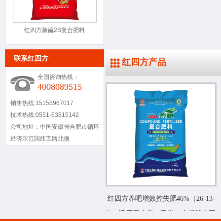
红四方新硫2S复合肥料
42%（24-12-6）
联系红四方
红四方产品
全国咨询热线：
4008089515
销售热线:15155967017
技术热线:0551-63515142
公司地址：中国安徽省合肥市循环
经济示范园纬五路北侧
红四方养吧增效控失肥46%（26-13-
7）,适用于小麦、玉米、水稻等大田