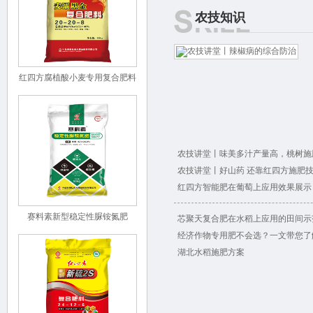
农技知识
红四方腐植酸小麦专用复合肥料
48%（20-20-8）
农技讲堂丨味美多汁产量高，桃树施肥
农技讲堂丨好山药 还靠红四方施肥
红四方智能肥在葡萄上应用效果展示
赛料素新型稳定性脲铵氮肥
芯聚天复合肥在水稻上应用的田间示
经济作物专用肥不会选？一文带您了解
湖北水稻施肥方案