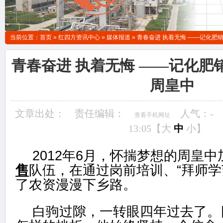
当前位置：
首页
»
红四方资讯中心
»
媒体报道
»
青春奋进 执着无悔 ——记化肥
青春奋进 执着无悔 ——记化肥
周皇中
文章出处：
责任编辑：
人气：
-
查看手机网址
13:05【
大
中
小
】
2012年6月，怀揣梦想的周皇
售
队伍，在通过岗前培训、“拜师学
了农资漫漫下乡路。
白驹过隙，一转眼四年过去了。