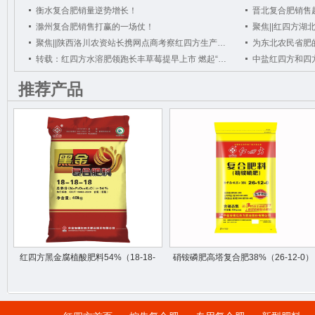
衡水复合肥销量逆势增长！
晋北复合肥销售超
滁州复合肥销售打赢的一场仗！
聚焦||陕西洛川农资站长携网点商考察红四方生产基地
为东北农民省肥
转载：红四方水溶肥领跑长丰草莓提早上市 燃起“火红经济”！
推荐产品
红四方黑金腐植酸肥料54%（18-18-
硝铵磷肥高塔复合肥38%（26-12-0）
18）