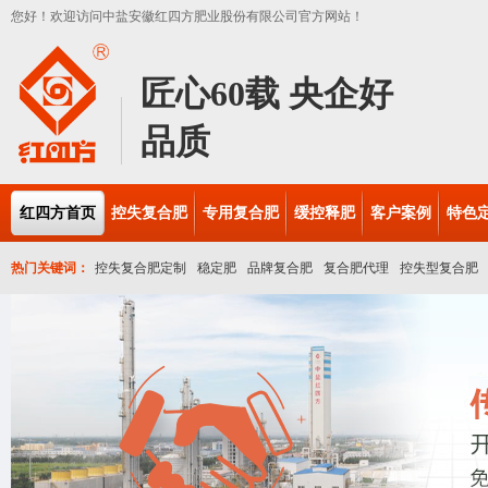
您好！欢迎访问中盐安徽红四方肥业股份有限公司官方网站！
匠心60载 央企好
品质
全国大型控失肥生产厂家
红四方首页
控失复合肥
专用复合肥
缓控释肥
客户案例
特色
热门关键词：
控失复合肥定制
稳定肥
品牌复合肥
复合肥代理
控失型复合肥